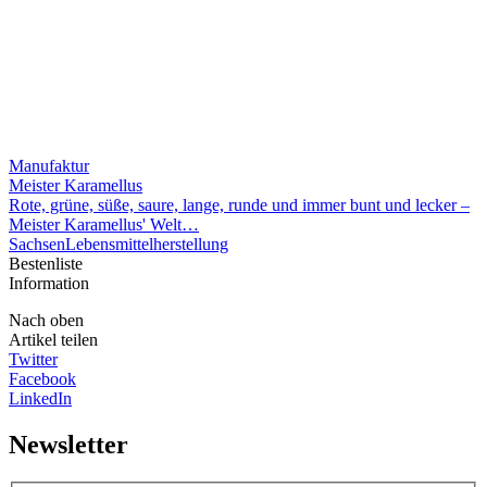
Manufaktur
Meister Karamellus
Rote, grüne, süße, saure, lange, runde und immer bunt und lecker –
Meister Karamellus' Welt…
Sachsen
Lebensmittelherstellung
Bestenliste
Information
Nach oben
Artikel teilen
Twitter
Facebook
LinkedIn
Newsletter