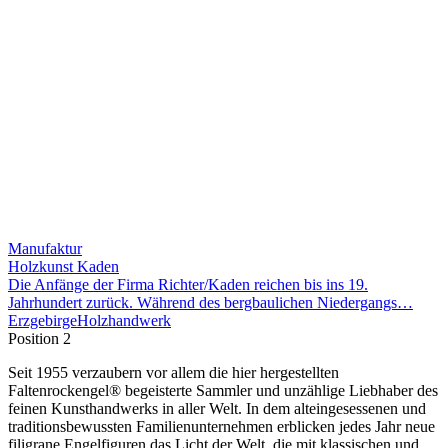
Manufaktur
Holzkunst Kaden
Die Anfänge der Firma Richter/Kaden reichen bis ins 19.
Jahrhundert zurück. Während des bergbaulichen Niedergangs…
Erzgebirge
Holzhandwerk
Position 2
Seit 1955 verzaubern vor allem die hier hergestellten
Faltenrockengel® begeisterte Sammler und unzählige Liebhaber des
feinen Kunsthandwerks in aller Welt. In dem alteingesessenen und
traditionsbewussten Familienunternehmen erblicken jedes Jahr neue
filigrane Engelfiguren das Licht der Welt, die mit klassischen und