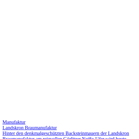
Manufaktur
Landskron Braumanufaktur
Hinter den denkmalgeschützten Backsteinmauern der Landskron
Braumanufaktur am reizvollen Görlitzer Neiße-Ufer wird heute