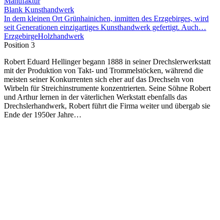
Manufaktur
Blank Kunsthandwerk
In dem kleinen Ort Grünhainichen, inmitten des Erzgebirges, wird
seit Generationen einzigartiges Kunsthandwerk gefertigt. Auch…
Erzgebirge
Holzhandwerk
Position 3
Robert Eduard Hellinger begann 1888 in seiner Drechslerwerkstatt
mit der Produktion von Takt- und Trommelstöcken, während die
meisten seiner Konkurrenten sich eher auf das Drechseln von
Wirbeln für Streichinstrumente konzentrierten. Seine Söhne Robert
und Arthur lernen in der väterlichen Werkstatt ebenfalls das
Drechslerhandwerk, Robert führt die Firma weiter und übergab sie
Ende der 1950er Jahre…