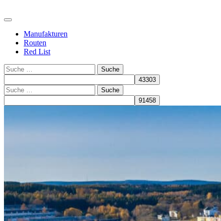
Manufakturen
Routen
Red List
Suche
Suche