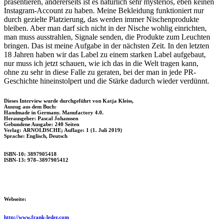
präsentieren, andererseits ist es natürlich sehr mysteriös, eben keinen
Instagram-Account zu haben. Meine Bekleidung funktioniert nur
durch gezielte Platzierung, das werden immer Nischenprodukte
bleiben. Aber man darf sich nicht in der Nische wohlig einrichten,
man muss ausstrahlen, Signale senden, die Produkte zum Leuchten
bringen. Das ist meine Aufgabe in der nächsten Zeit. In den letzten
18 Jahren haben wir das Label zu einem starken Label aufgebaut,
nur muss ich jetzt schauen, wie ich das in die Welt tragen kann,
ohne zu sehr in diese Falle zu geraten, bei der man in jede PR-
Geschichte hineinstolpert und die Stärke dadurch wieder verdünnt.
Dieses Interview wurde durchgeführt von Katja Kleiss,
Auszug aus dem Buch:
Handmade in Germany. Manufactory 4.0.
Herausgeber: Pascal Johanssen
Gebundene Ausgabe: 240 Seiten
Verlag: ARNOLDSCHE; Auflage: 1 (1. Juli 2019)
Sprache: Englisch, Deutsch
ISBN-10: 3897905418
ISBN-13: 978–3897905412
Webseite:
http://www.frank-leder.com