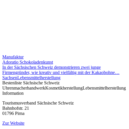
Manufaktur
Adoratio Schokoladenkunst
In der Sächsischen Schweiz demonstrieren zwei junge
Firmengründer, wie kreativ und vielfältig mit der Kakaobohne…
Sachsen
Lebensmittelherstellung
Bestenliste
Sächsische Schweiz
Uhrenmacherhandwerk
Kosmetikherstellung
Lebensmittelherstellung
Information
Tourismusverband Sächsische Schweiz
Bahnhofstr. 21
01796 Pirna
Zur Website