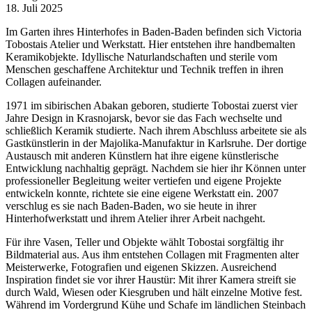
18. Juli 2025
Im Garten ihres Hinterhofes in Baden-Baden befinden sich Victoria
Tobostais Atelier und Werkstatt. Hier entstehen ihre handbemalten
Keramikobjekte. Idyllische Naturlandschaften und sterile vom
Menschen geschaffene Architektur und Technik treffen in ihren
Collagen aufeinander.
1971 im sibirischen Abakan geboren, studierte Tobostai zuerst vier
Jahre Design in Krasnojarsk, bevor sie das Fach wechselte und
schließlich Keramik studierte. Nach ihrem Abschluss arbeitete sie als
Gastkünstlerin in der Majolika-Manufaktur in Karlsruhe. Der dortige
Austausch mit anderen Künstlern hat ihre eigene künstlerische
Entwicklung nachhaltig geprägt. Nachdem sie hier ihr Können unter
professioneller Begleitung weiter vertiefen und eigene Projekte
entwickeln konnte, richtete sie eine eigene Werkstatt ein. 2007
verschlug es sie nach Baden-Baden, wo sie heute in ihrer
Hinterhofwerkstatt und ihrem Atelier ihrer Arbeit nachgeht.
Für ihre Vasen, Teller und Objekte wählt Tobostai sorgfältig ihr
Bildmaterial aus. Aus ihm entstehen Collagen mit Fragmenten alter
Meisterwerke, Fotografien und eigenen Skizzen. Ausreichend
Inspiration findet sie vor ihrer Haustür: Mit ihrer Kamera streift sie
durch Wald, Wiesen oder Kiesgruben und hält einzelne Motive fest.
Während im Vordergrund Kühe und Schafe im ländlichen Steinbach