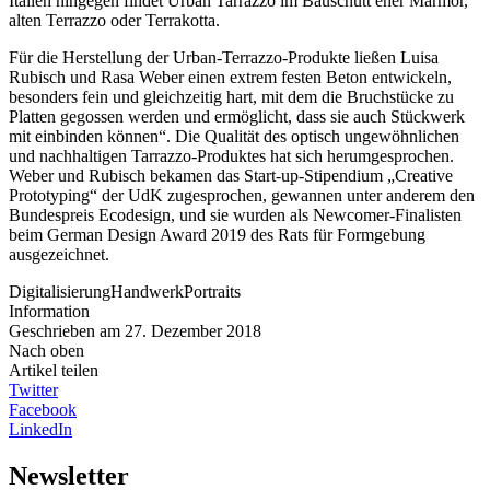
Italien hingegen findet Urban Tarrazzo im Bauschutt eher Marmor,
alten Terrazzo oder Terrakotta.
Für die Herstellung der Urban-Terrazzo-Produkte ließen Luisa
Rubisch und Rasa Weber einen extrem festen Beton entwickeln,
besonders fein und gleichzeitig hart, mit dem die Bruchstücke zu
Platten gegossen werden und ermöglicht, dass sie auch Stückwerk
mit einbinden können“. Die Qualität des optisch ungewöhnlichen
und nachhaltigen Tarrazzo-Produktes hat sich herumgesprochen.
Weber und Rubisch bekamen das Start-up-Stipendium „Creative
Prototyping“ der UdK zugesprochen, gewannen unter anderem den
Bundespreis Ecodesign, und sie wurden als Newcomer-Finalisten
beim German Design Award 2019 des Rats für Formgebung
ausgezeichnet.
Digitalisierung
Handwerk
Portraits
Information
Geschrieben am 27. Dezember 2018
Nach oben
Artikel teilen
Twitter
Facebook
LinkedIn
Newsletter