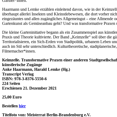
Gärtner*innen.
Haarmann und Lemke erzählen einleitend davon, wie in der Keimzell
überhaupt allerlei Insekten und Kleinstlebewesen, die dort vorher ni
eingezäuntes und allen zugängliches Allgemeingut – eine Allmende o
Gartenkunst als Gemüseanbau geht? Und was transformative Praxen u
Die kleine Garteninitiative begann als ein Zusammenspiel aus künstl
Praxis und Theorie kultivierte. Der Band „Keimzelle“ soll über die g
Territorialisieren, ein Sich-Erden von Stadtpolitik, urbanem Lebe
auch im Stil sehr unterschiedlich. Kulturtheoretische, stadtplanerisch
Filmemacher*innen.
Keimzelle. Transformative Praxen einer anderen Stadtgesellschaf
künstlerische Zugänge
Anke Haarmann, Harald Lemke (Hg.)
Transcript Verlag
ISBN: 978-3-8376-5550-6
224 Seiten
Erschienen 21. Dezember 2021
25,00 Euro
Bestellen
hier
Titelfoto von: Meisterrat Berlin-Brandenburg e.V.