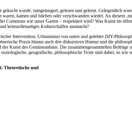
e gekocht wurde, rumgelungert, gelesen und gelernt. Gelegentlich wu
cht waren, kamen und blieben oder verschwanden wieder. An diesem ‚mit
der Commons wie unser Garten – respektiert wird? Was Kunst im öffent
nd keimzellenartiges Kulturschaffen ausmacht?
erischer Intervention, Urbanismus von unten und gelebter DIY-Philosop
ärtnerische Praxis hinaus auch den diskursiven Humus und die philosop
n und der Kunst des Gemüseanbaus. Die zusammengesammelten Beiträge
e, soziologische, geografische, philosophische Texte sind dabei, so wie
t. Theoretische und