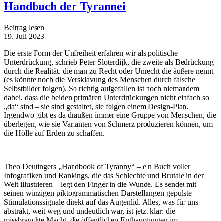
Handbuch der Tyrannei
Beitrag lesen
19. Juli 2023
Die erste Form der Unfreiheit erfahren wir als politische
Unterdrückung, schrieb Peter Sloterdijk, die zweite als Bedrückung
durch die Realität, die man zu Recht oder Unrecht die äußere nennt
(es könnte noch die Versklavung des Menschen durch falsche
Selbstbilder folgen). So richtig aufgefallen ist noch niemandem
dabei, dass die beiden primären Unterdrückungen nicht einfach so
„da“ sind – sie sind gestaltet, sie folgen einem Design-Plan.
Irgendwo gibt es da draußen immer eine Gruppe von Menschen, die
überlegen, wie sie Varianten von Schmerz produzieren können, um
die Hölle auf Erden zu schaffen.
Theo Deutingers „Handbook of Tyranny“ – ein Buch voller
Infografiken und Rankings, die das Schlechte und Brutale in der
Welt illustrieren – legt den Finger in die Wunde. Es sendet mit
seinen winzigen piktogrammatischen Darstellungen gepulste
Stimulationssignale direkt auf das Augenlid. Alles, was für uns
abstrakt, weit weg und undeutlich war, ist jetzt klar: die
missbrauchte Macht, die öffentlichen Enthauptungen im