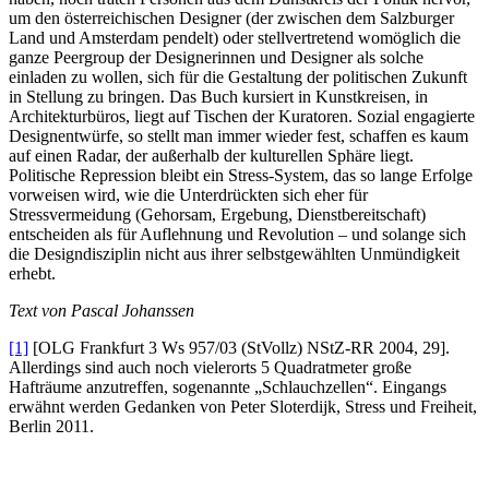
um den österreichischen Designer (der zwischen dem Salzburger
Land und Amsterdam pendelt) oder stellvertretend womöglich die
ganze Peergroup der Designerinnen und Designer als solche
einladen zu wollen, sich für die Gestaltung der politischen Zukunft
in Stellung zu bringen. Das Buch kursiert in Kunstkreisen, in
Architekturbüros, liegt auf Tischen der Kuratoren. Sozial engagierte
Designentwürfe, so stellt man immer wieder fest, schaffen es kaum
auf einen Radar, der außerhalb der kulturellen Sphäre liegt.
Politische Repression bleibt ein Stress-System, das so lange Erfolge
vorweisen wird, wie die Unterdrückten sich eher für
Stressvermeidung (Gehorsam, Ergebung, Dienstbereitschaft)
entscheiden als für Auflehnung und Revolution – und solange sich
die Designdisziplin nicht aus ihrer selbstgewählten Unmündigkeit
erhebt.
Text von Pascal Johanssen
[1]
[OLG Frankfurt 3 Ws 957/03 (StVollz) NStZ-RR 2004, 29].
Allerdings sind auch noch vielerorts 5 Quadratmeter große
Hafträume anzutreffen, sogenannte „Schlauchzellen“. Eingangs
erwähnt werden Gedanken von Peter Sloterdijk, Stress und Freiheit,
Berlin 2011.