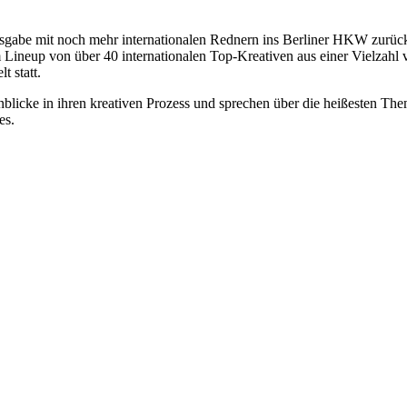
usgabe mit noch mehr internationalen Rednern ins Berliner HKW zurüc
nem Lineup von über 40 internationalen Top-Kreativen aus einer Vielzah
t statt.
inblicke in ihren kreativen Prozess und sprechen über die heißesten T
es.