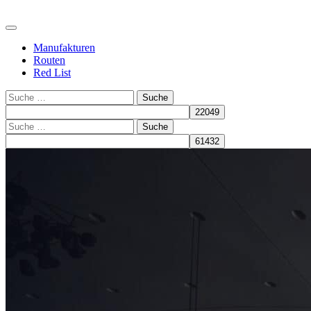
Manufakturen
Routen
Red List
Suche
Suche