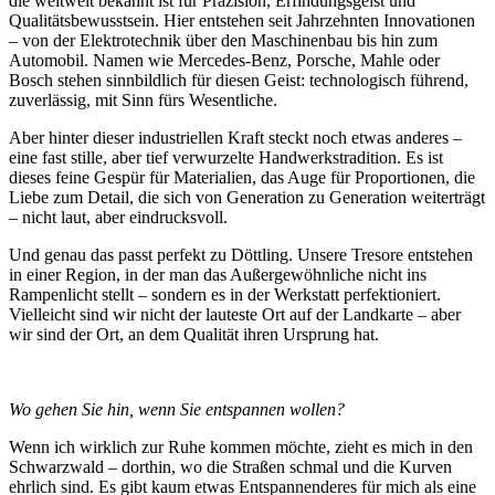
die weltweit bekannt ist für Präzision, Erfindungsgeist und
Qualitätsbewusstsein. Hier entstehen seit Jahrzehnten Innovationen
– von der Elektrotechnik über den Maschinenbau bis hin zum
Automobil. Namen wie Mercedes-Benz, Porsche, Mahle oder
Bosch stehen sinnbildlich für diesen Geist: technologisch führend,
zuverlässig, mit Sinn fürs Wesentliche.
Aber hinter dieser industriellen Kraft steckt noch etwas anderes –
eine fast stille, aber tief verwurzelte Handwerkstradition. Es ist
dieses feine Gespür für Materialien, das Auge für Proportionen, die
Liebe zum Detail, die sich von Generation zu Generation weiterträgt
– nicht laut, aber eindrucksvoll.
Und genau das passt perfekt zu Döttling. Unsere Tresore entstehen
in einer Region, in der man das Außergewöhnliche nicht ins
Rampenlicht stellt – sondern es in der Werkstatt perfektioniert.
Vielleicht sind wir nicht der lauteste Ort auf der Landkarte – aber
wir sind der Ort, an dem Qualität ihren Ursprung hat.
Wo gehen Sie hin, wenn Sie entspannen wollen?
Wenn ich wirklich zur Ruhe kommen möchte, zieht es mich in den
Schwarzwald – dorthin, wo die Straßen schmal und die Kurven
ehrlich sind. Es gibt kaum etwas Entspannenderes für mich als eine