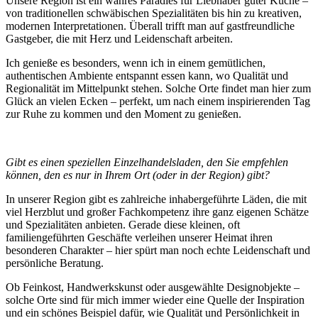
Unsere Region ist ein wahres Paradies für Liebhaber guter Küche –
von traditionellen schwäbischen Spezialitäten bis hin zu kreativen,
modernen Interpretationen. Überall trifft man auf gastfreundliche
Gastgeber, die mit Herz und Leidenschaft arbeiten.
Ich genieße es besonders, wenn ich in einem gemütlichen,
authentischen Ambiente entspannt essen kann, wo Qualität und
Regionalität im Mittelpunkt stehen. Solche Orte findet man hier zum
Glück an vielen Ecken – perfekt, um nach einem inspirierenden Tag
zur Ruhe zu kommen und den Moment zu genießen.
Gibt es einen speziellen Einzelhandelsladen, den Sie empfehlen
können, den es nur in Ihrem Ort (oder in der Region) gibt?
In unserer Region gibt es zahlreiche inhabergeführte Läden, die mit
viel Herzblut und großer Fachkompetenz ihre ganz eigenen Schätze
und Spezialitäten anbieten. Gerade diese kleinen, oft
familiengeführten Geschäfte verleihen unserer Heimat ihren
besonderen Charakter – hier spürt man noch echte Leidenschaft und
persönliche Beratung.
Ob Feinkost, Handwerkskunst oder ausgewählte Designobjekte –
solche Orte sind für mich immer wieder eine Quelle der Inspiration
und ein schönes Beispiel dafür, wie Qualität und Persönlichkeit in