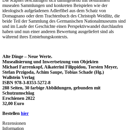
Die Kapitel beschäftigen sich dahingehend mit bestimmten
musealen Sammlungen und konkreten Beispielen wie der
ideologisch aufgeladenen Adlerfibel aus dem Schatz von
Domagnano oder dem Trachtenbuch des Christoph Weidlitz, die
beide Teil der Sammlung des Germanischen Nationalmuseums sind
und im Laufe der Geschichte einen Perspektivwandel durchlaufen
haben und nun einer anderen Bewertung ausgeliefert sind als
während ihres Entstehungskontexts.
Alte Dinge – Neue Werte.
Musealisierung und Inwertsetzung von Objekten
Michael Farrenkopf, Aikaterini Filippidou, Torsten Meyer,
Stefan Przigoda, Achim Saupe, Tobias Schade (Hg.)
Wallstein Verlag
ISBN 978-3-8353-5272-8
288 Seiten, 30 farbige Abbildungen, gebunden mit
Schutzumschlag
Erschienen 2022
32,00 Euro
Bestellen
hier
Rezensionen
Information