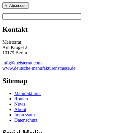
Kontakt
Meisterrat
Am Krögel 2
10179 Berlin
info@meisterrat.com
www.deutsche-manufakturenstrasse.de
Sitemap
Manufakturen
Routen
News
About
Impressum
Datenschutz
Social Media