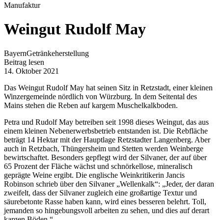
Manufaktur
Weingut Rudolf May
Bayern
Getränkeherstellung
Beitrag lesen
14. Oktober 2021
Das Weingut Rudolf May hat seinen Sitz in Retzstadt, einer kleinen
Winzergemeinde nördlich von Würzburg. In dem Seitental des
Mains stehen die Reben auf kargem Muschelkalkboden.
Petra und Rudolf May betreiben seit 1998 dieses Weingut, das aus
einem kleinen Nebenerwerbsbetrieb entstanden ist. Die Rebfläche
beträgt 14 Hektar mit der Hauptlage Retzstadter Langenberg. Aber
auch in Retzbach, Thüngersheim und Stetten werden Weinberge
bewirtschaftet. Besonders gepflegt wird der Silvaner, der auf über
65 Prozent der Fläche wächst und schnörkellose, mineralisch
geprägte Weine ergibt. Die englische Weinkritikerin Jancis
Robinson schrieb über den Silvaner „Wellenkalk“: „Jeder, der daran
zweifelt, dass der Silvaner zugleich eine großartige Textur und
säurebetonte Rasse haben kann, wird eines besseren belehrt. Toll,
jemanden so hingebungsvoll arbeiten zu sehen, und dies auf derart
kargen Böden.“