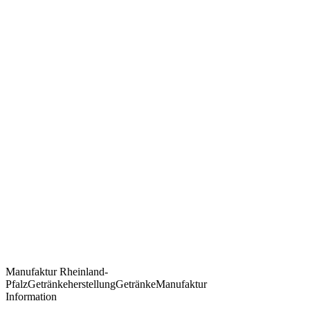
Manufaktur
Rheinland-
Pfalz
Getränkeherstellung
Getränke
Manufaktur
Information