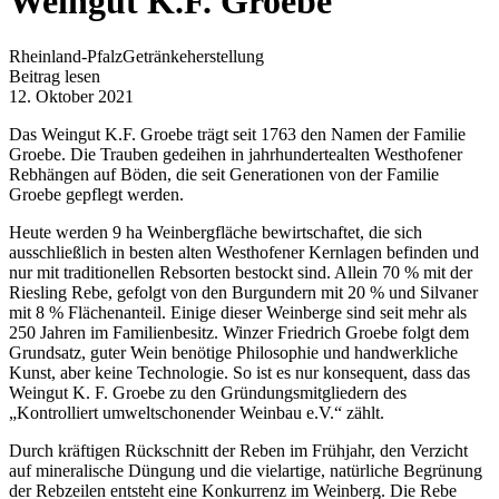
Weingut K.F. Groebe
Rheinland-Pfalz
Getränkeherstellung
Beitrag lesen
12. Oktober 2021
Das Weingut K.F. Groebe trägt seit 1763 den Namen der Familie
Groebe. Die Trauben gedeihen in jahrhundertealten Westhofener
Rebhängen auf Böden, die seit Generationen von der Familie
Groebe gepflegt werden.
Heute werden 9 ha Weinbergfläche bewirtschaftet, die sich
ausschließlich in besten alten Westhofener Kernlagen befinden und
nur mit traditionellen Rebsorten bestockt sind. Allein 70 % mit der
Riesling Rebe, gefolgt von den Burgundern mit 20 % und Silvaner
mit 8 % Flächenanteil. Einige dieser Weinberge sind seit mehr als
250 Jahren im Familienbesitz. Winzer Friedrich Groebe folgt dem
Grundsatz, guter Wein benötige Philosophie und handwerkliche
Kunst, aber keine Technologie. So ist es nur konsequent, dass das
Weingut K. F. Groebe zu den Gründungsmitgliedern des
„Kontrolliert umweltschonender Weinbau e.V.“ zählt.
Durch kräftigen Rückschnitt der Reben im Frühjahr, den Verzicht
auf mineralische Düngung und die vielartige, natürliche Begrünung
der Rebzeilen entsteht eine Konkurrenz im Weinberg. Die Rebe