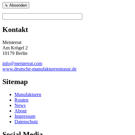
Kontakt
Meisterrat
Am Krögel 2
10179 Berlin
info@meisterrat.com
www.deutsche-manufakturenstrasse.de
Sitemap
Manufakturen
Routen
News
About
Impressum
Datenschutz
Social Media