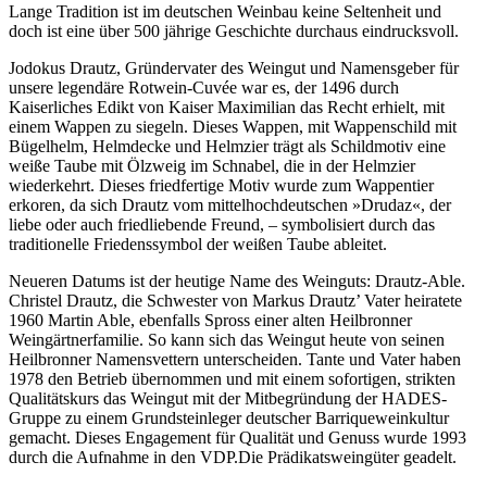
Lange Tradition ist im deutschen Weinbau keine Seltenheit und
doch ist eine über 500 jährige Geschichte durchaus eindrucksvoll.
Jodokus Drautz, Gründervater des Weingut und Namensgeber für
unsere legendäre Rotwein-Cuvée war es, der 1496 durch
Kaiserliches Edikt von Kaiser Maximilian das Recht erhielt, mit
einem Wappen zu siegeln. Dieses Wappen, mit Wappenschild mit
Bügelhelm, Helmdecke und Helmzier trägt als Schildmotiv eine
weiße Taube mit Ölzweig im Schnabel, die in der Helmzier
wiederkehrt. Dieses friedfertige Motiv wurde zum Wappentier
erkoren, da sich Drautz vom mittelhochdeutschen »Drudaz«, der
liebe oder auch friedliebende Freund, – symbolisiert durch das
traditionelle Friedenssymbol der weißen Taube ableitet.
Neueren Datums ist der heutige Name des Weinguts: Drautz-Able.
Christel Drautz, die Schwester von Markus Drautz’ Vater heiratete
1960 Martin Able, ebenfalls Spross einer alten Heilbronner
Weingärtnerfamilie. So kann sich das Weingut heute von seinen
Heilbronner Namensvettern unterscheiden. Tante und Vater haben
1978 den Betrieb übernommen und mit einem sofortigen, strikten
Qualitätskurs das Weingut mit der Mitbegründung der HADES-
Gruppe zu einem Grundsteinleger deutscher Barriqueweinkultur
gemacht. Dieses Engagement für Qualität und Genuss wurde 1993
durch die Aufnahme in den VDP.Die Prädikatsweingüter geadelt.