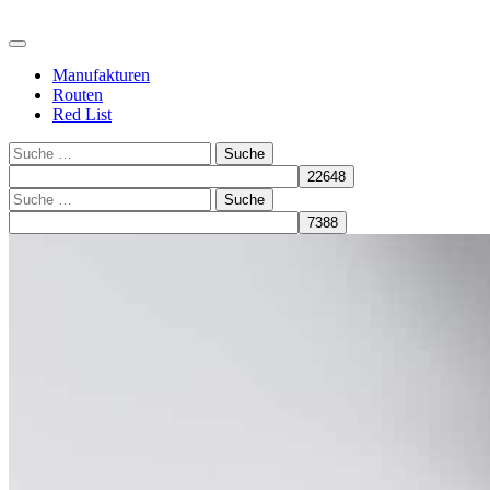
Manufakturen
Routen
Red List
Suche
Suche