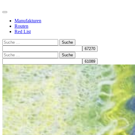
Manufakturen
Routen
Red List
Suche
Suche