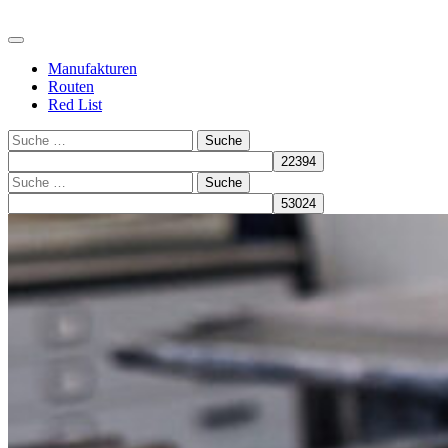
Manufakturen
Routen
Red List
Suche
Suche