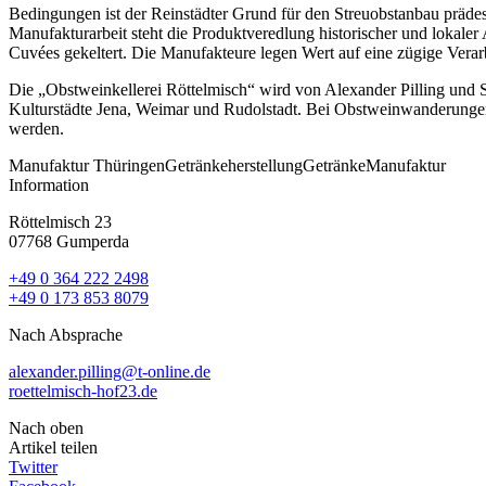
Bedingungen ist der Reinstädter Grund für den Streuobstanbau prädes
Manufakturarbeit steht die Produktveredlung historischer und lokale
Cuvées gekeltert. Die Manufakteure legen Wert auf eine zügige Vera
Die „Obstweinkellerei Röttelmisch“ wird von Alexander Pilling und 
Kulturstädte Jena, Weimar und Rudolstadt. Bei Obstweinwanderunge
werden.
Manufaktur
Thüringen
Getränkeherstellung
Getränke
Manufaktur
Information
Röttelmisch 23
07768 Gumperda
+49 0 364 222 2498
+49 0 173 853 8079
Nach Absprache
alexander.pilling@t-online.de
roettelmisch-hof23.de
Nach oben
Artikel teilen
Twitter