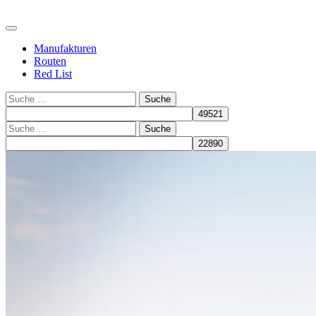
Manufakturen
Routen
Red List
Suche
Suche