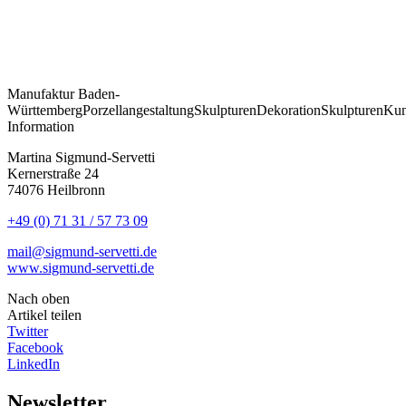
Manufaktur
Baden-
Württemberg
Porzellangestaltung
Skulpturen
Dekoration
Skulpturen
Kun
Information
Martina Sigmund-Servetti
Kernerstraße 24
74076 Heilbronn
+49 (0) 71 31 / 57 73 09
mail@sigmund-servetti.de
www.sigmund-servetti.de
Nach oben
Artikel teilen
Twitter
Facebook
LinkedIn
Newsletter