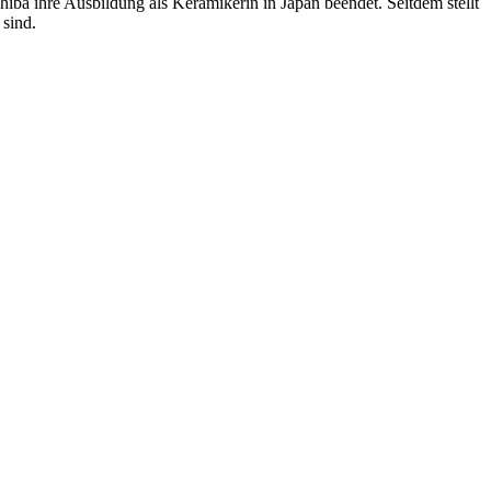
ba ihre Ausbildung als Keramikerin in Japan beendet. Seitdem stellt
 sind.