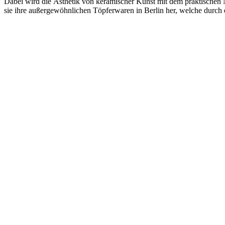
Dabei wird die Ästhetik von keramischer Kunst mit dem praktischen N
sie ihre außergewöhnlichen Töpferwaren in Berlin her, welche durch ei