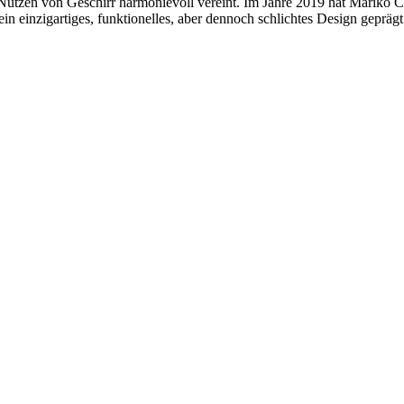
utzen von Geschirr harmonievoll vereint. Im Jahre 2019 hat Mariko Chi
n einzigartiges, funktionelles, aber dennoch schlichtes Design geprägt