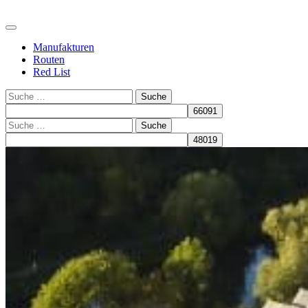
Manufakturen
Routen
Red List
Suche
Suche