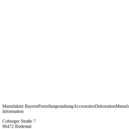
Manufaktur
Bayern
Porzellangestaltung
Accessoires
Dekoration
Manufa
Information
Coburger Straße 7
96472 Rödental