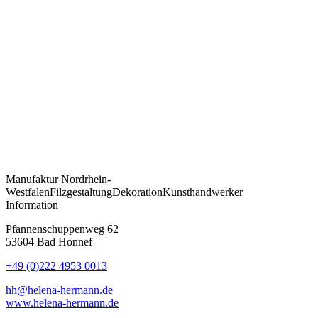
Manufaktur
Nordrhein-
Westfalen
Filzgestaltung
Dekoration
Kunsthandwerker
Information
Pfannenschuppenweg 62
53604 Bad Honnef
+49 (0)222 4953 0013
hh@helena-hermann.de
www.helena-hermann.de