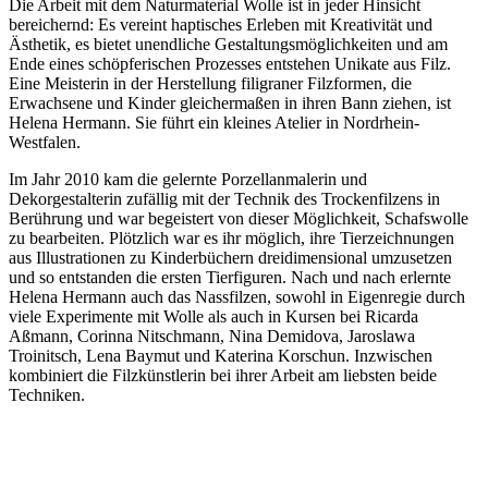
Die Arbeit mit dem Naturmaterial Wolle ist in jeder Hinsicht
bereichernd: Es vereint haptisches Erleben mit Kreativität und
Ästhetik, es bietet unendliche Gestaltungsmöglichkeiten und am
Ende eines schöpferischen Prozesses entstehen Unikate aus Filz.
Eine Meisterin in der Herstellung filigraner Filzformen, die
Erwachsene und Kinder gleichermaßen in ihren Bann ziehen, ist
Helena Hermann. Sie führt ein kleines Atelier in Nordrhein-
Westfalen.
Im Jahr 2010 kam die gelernte Porzellanmalerin und
Dekorgestalterin zufällig mit der Technik des Trockenfilzens in
Berührung und war begeistert von dieser Möglichkeit, Schafswolle
zu bearbeiten. Plötzlich war es ihr möglich, ihre Tierzeichnungen
aus Illustrationen zu Kinderbüchern dreidimensional umzusetzen
und so entstanden die ersten Tierfiguren. Nach und nach erlernte
Helena Hermann auch das Nassfilzen, sowohl in Eigenregie durch
viele Experimente mit Wolle als auch in Kursen bei Ricarda
Aßmann, Corinna Nitschmann, Nina Demidova, Jaroslawa
Troinitsch, Lena Baymut und Katerina Korschun. Inzwischen
kombiniert die Filzkünstlerin bei ihrer Arbeit am liebsten beide
Techniken.