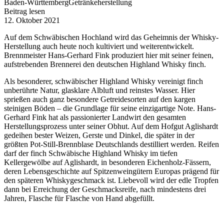
Baden-Württemberg
Getränkeherstellung
Beitrag lesen
12. Oktober 2021
Auf dem Schwäbischen Hochland wird das Geheimnis der Whisky-
Herstellung auch heute noch kultiviert und weiterentwickelt.
Brennmeister Hans-Gerhard Fink produziert hier mit seiner feinen,
aufstrebenden Brennerei den deutschen Highland Whisky finch.
Als besonderer, schwäbischer Highland Whisky vereinigt finch
unberührte Natur, glasklare Albluft und reinstes Wasser. Hier
sprießen auch ganz besondere Getreidesorten auf den kargen
steinigen Böden – die Grundlage für seine einzigartige Note. Hans-
Gerhard Fink hat als passionierter Landwirt den gesamten
Herstellungsprozess unter seiner Obhut. Auf dem Hofgut Aglishardt
gedeihen bester Weizen, Gerste und Dinkel, die später in der
größten Pot-Still-Brennblase Deutschlands destilliert werden. Reifen
darf der finch Schwäbische Highland Whisky im tiefen
Kellergewölbe auf Aglishardt, in besonderen Eichenholz-Fässern,
deren Lebensgeschichte auf Spitzenweingütern Europas prägend für
den späteren Whiskygeschmack ist. Liebevoll wird der edle Tropfen
dann bei Erreichung der Geschmacksreife, nach mindestens drei
Jahren, Flasche für Flasche von Hand abgefüllt.