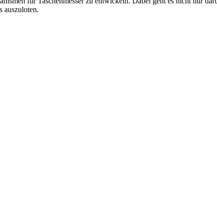
hanismen für Taschenmesser zu entwickeln. Dabei geht es nicht nur da
 auszuloten.