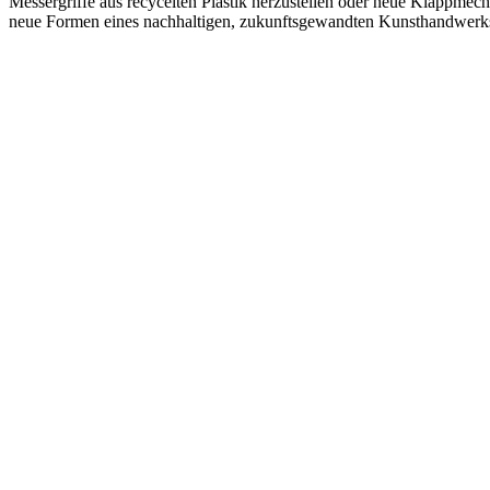
Messergriffe aus recycelten Plastik herzustellen oder neue Klappmec
neue Formen eines nachhaltigen, zukunftsgewandten Kunsthandwerks