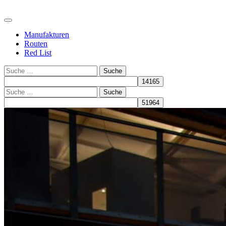
Manufakturen
Routen
Red List
Suche
Suche