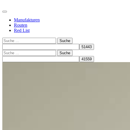
Manufakturen
Routen
Red List
Suche
Suche