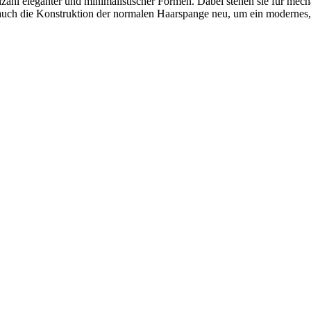
zahl eleganter und minimalistischer Formen. Dabei stehen sie für mecha
rn auch die Konstruktion der normalen Haarspange neu, um ein modernes, 