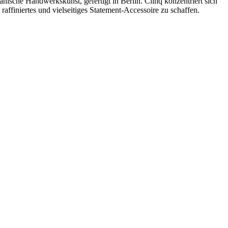
nische Handwerkskunst, gefertigt in Berlin. Clinq konzentriert sich
raffiniertes und vielseitiges Statement-Accessoire zu schaffen.