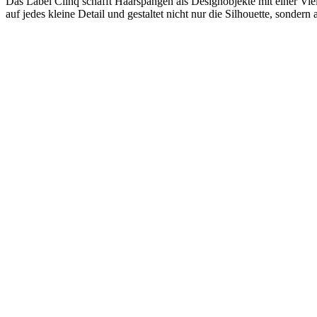
Das Label Clinq schafft Haarspangen als Designobjekte mit einer Viel
auf jedes kleine Detail und gestaltet nicht nur die Silhouette, sonde