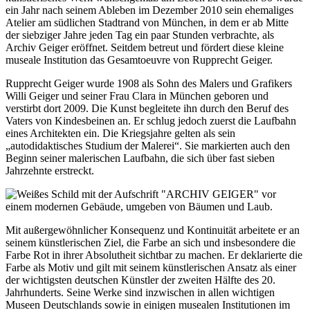
ein Jahr nach seinem Ableben im Dezember 2010 sein ehemaliges
Atelier am südlichen Stadtrand von München, in dem er ab Mitte
der siebziger Jahre jeden Tag ein paar Stunden verbrachte, als
Archiv Geiger eröffnet. Seitdem betreut und fördert diese kleine
museale Institution das Gesamtoeuvre von Rupprecht Geiger.
Rupprecht Geiger wurde 1908 als Sohn des Malers und Grafikers
Willi Geiger und seiner Frau Clara in München geboren und
verstirbt dort 2009. Die Kunst begleitete ihn durch den Beruf des
Vaters von Kindesbeinen an. Er schlug jedoch zuerst die Laufbahn
eines Architekten ein. Die Kriegsjahre gelten als sein
„autodidaktisches Studium der Malerei“. Sie markierten auch den
Beginn seiner malerischen Laufbahn, die sich über fast sieben
Jahrzehnte erstreckt.
Mit außergewöhnlicher Konsequenz und Kontinuität arbeitete er an
seinem künstlerischen Ziel, die Farbe an sich und insbesondere die
Farbe Rot in ihrer Absolutheit sichtbar zu machen. Er deklarierte die
Farbe als Motiv und gilt mit seinem künstlerischen Ansatz als einer
der wichtigsten deutschen Künstler der zweiten Hälfte des 20.
Jahrhunderts. Seine Werke sind inzwischen in allen wichtigen
Museen Deutschlands sowie in einigen musealen Institutionen im