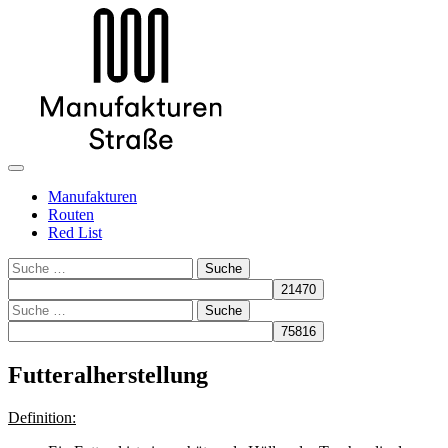
Manufakturen
Routen
Red List
Suche
Suche
Futteralherstellung
Definition: